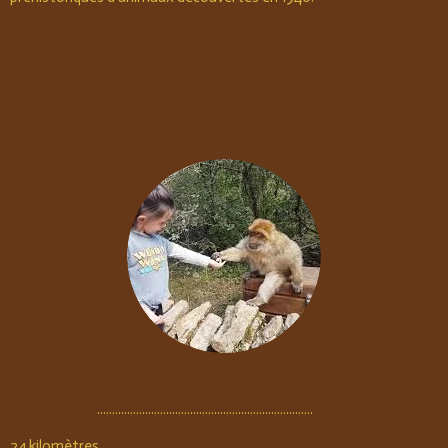
........................................................................
24 kilomètres