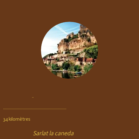
..
....................................................................
34 kilomètres
Sarlat la caneda