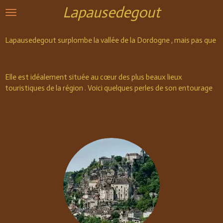
Lapausedegout
Passer
au
contenu
Lapausedegout surplombe la vallée de la Dordogne , mais pas que
principal
Elle est idéalement située au cœur des plus beaux lieux
touristiques de la région . Voici quelques perles de son entourage